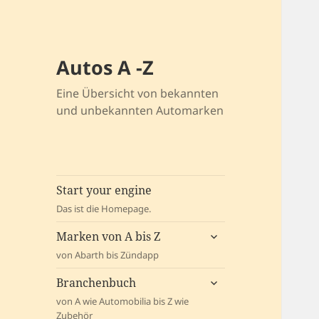
Autos A -Z
Eine Übersicht von bekannten
und unbekannten Automarken
Start your engine
Das ist die Homepage.
untermenü
Marken von A bis Z
öffnen
von Abarth bis Zündapp
untermenü
Branchenbuch
öffnen
von A wie Automobilia bis Z wie
Zubehör