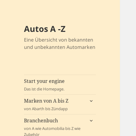
Autos A -Z
Eine Übersicht von bekannten
und unbekannten Automarken
Start your engine
Das ist die Homepage.
untermenü
Marken von A bis Z
öffnen
von Abarth bis Zündapp
untermenü
Branchenbuch
öffnen
von A wie Automobilia bis Z wie
Zubehör