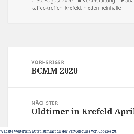
Veröffentlicht
Kategorien
Sch
30. August 2020
Veranstaltung
aba
am
kaffee-treffen
,
krefeld
,
niederrheinhalle
Beitragsnavigation
VORHERIGER
BCMM 2020
Vorheriger
Beitrag:
NÄCHSTER
Oldtimer in Krefeld Apri
Nächster
Beitrag:
Website weiterhin nutzt, stimmst du der Verwendung von Cookies zu.