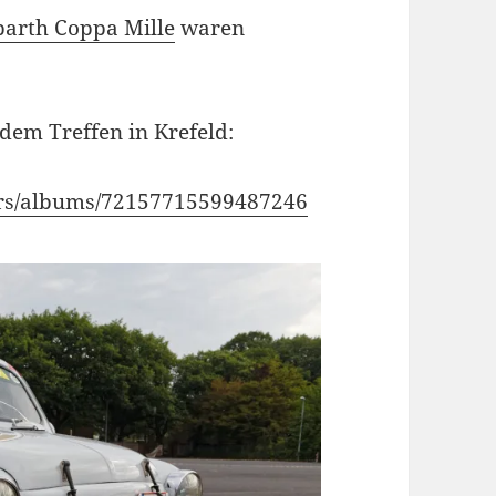
barth Coppa Mille
waren
dem Treffen in Krefeld:
cars/albums/72157715599487246