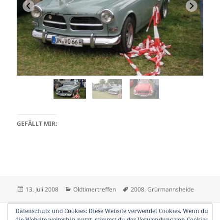
GEFÄLLT MIR:
Veröffentlicht
Kategorien
Schlagwörter
13. Juli 2008
Oldtimertreffen
2008
,
Grürmannsheide
am
Beitragsnavigation
Datenschutz und Cookies: Diese Website verwendet Cookies. Wenn du
VORHERIGER
die Website weiterhin nutzt, stimmst du der Verwendung von Cookies