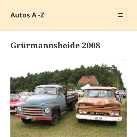
Autos A -Z
MENÜ
UND
WIDGETS
Grürmannsheide 2008