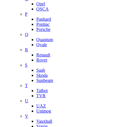
Opel
OSCA
P
Panhard
Pontiac
Porsche
Q
Quantum
Qvale
R
Renault
Rover
S
Saab
Skoda
Sunbeam
T
Talbot
TVR
U
UAZ
Unimog
V
Vauxhall
Voisin