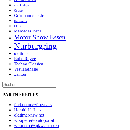
Citroen Traction
classic days
Coupe
Grürmannsheide
Hannover
LUEG
Mercedes Benz
Motor Show Essen
Nürburgring
oldtimer
Rolls Royce
Techno Classica
Vestlandhalle
xanten
Suchen
nach:
PARTNERSITES
flickr.com/~fine-cars
Harald H. Linz
oldtimer-nrw.net
wikipedia/~autoportal
wikipedia/~pkw-marken