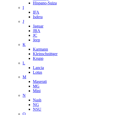
Hispano-Suiza
I
IFA
Isdera
J
Jaguar
JBA
JC
Jeep
K
Karmann
Kleinschnittger
Krupp
L
Lancia
Lotus
M
Maserati
MG
Mini
N
Nash
NG
NSU
O