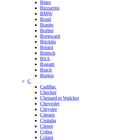
Bitter
Bizzarrini
BMW
Bond
Bonito
Borbet
Borgward
Bricklin
Bristol
Brütsch
BSA
Bugatti
Buick
Burton
C
Cadillac
Checker
Chenard et Walcker
Chevrolet
Chrysler
Citroen
Cisitalia
Clenet
Cobra
Colani