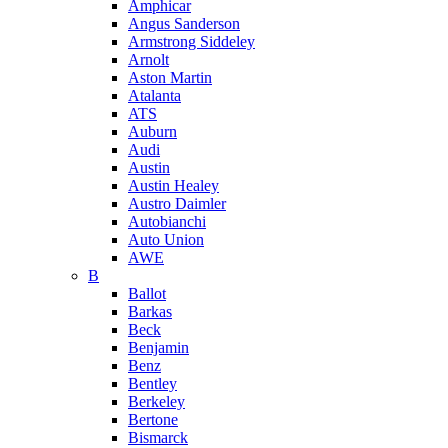
Amphicar
Angus Sanderson
Armstrong Siddeley
Arnolt
Aston Martin
Atalanta
ATS
Auburn
Audi
Austin
Austin Healey
Austro Daimler
Autobianchi
Auto Union
AWE
B
Ballot
Barkas
Beck
Benjamin
Benz
Bentley
Berkeley
Bertone
Bismarck