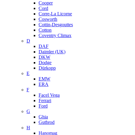
Cooper
Cord
Corre-La Licorne
Cosworth
Cottin-Desgouttes
Cotton
Coventry Climax
D
DAF
Daimler (UK)
DKW
Dodge
Dürkopp
E
EMW
ERA
F
Facel Vega
Ferrari
Ford
G
Ghia
Gutbrod
H
Hanomag