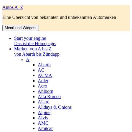
Zum
Autos A -Z
Inhalt
Eine Übersicht von bekannten und unbekannten Automarken
springen
Menü und Widgets
Start your engine
Das ist die Homepage.
Marken von A bis Z
von Abarth bis Zündapp
A
Abarth
AC
ACMA
Adler
Aero
Ahlborn
Alfa Romeo
Allard
Alldays & Onions
Alpine
Alvis
AMC
Amilcar