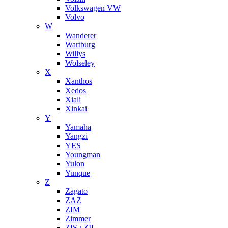
Volkswagen VW
Volvo
W
Wanderer
Wartburg
Willys
Wolseley
X
Xanthos
Xedos
Xiali
Xinkai
Y
Yamaha
Yangzi
YES
Youngman
Yulon
Yunque
Z
Zagato
ZAZ
ZIM
Zimmer
ZIS / ZIL