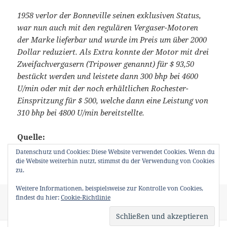
1958 verlor der Bonneville seinen exklusiven Status,
war nun auch mit den regulären Vergaser-Motoren
der Marke lieferbar und wurde im Preis um über 2000
Dollar reduziert. Als Extra konnte der Motor mit drei
Zweifachvergasern (Tripower genannt) für $ 93,50
bestückt werden und leistete dann 300 bhp bei 4600
U/min oder mit der noch erhältlichen Rochester-
Einspritzung für $ 500, welche dann eine Leistung von
310 bhp bei 4800 U/min bereitstellte.
Quelle:
Datenschutz und Cookies: Diese Website verwendet Cookies. Wenn du
https://de.wikipedia.org/wiki/Pontiac_Bonneville
die Website weiterhin nutzt, stimmst du der Verwendung von Cookies
zu.
Weitere Informationen, beispielsweise zur Kontrolle von Cookies,
Veröffentlicht
Kategorien
Schlagwörter
findest du hier:
Cookie-Richtlinie
1. Mai 2021
Oldtimertreffen
,
Veranstaltung
BMW 2000
,
am
Dodge Polara
,
Pontiac Bonneville Safari
,
VW Käfer