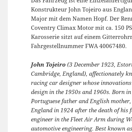
Das Fahrzeug ist eine Einzelanfertig
Konstrukteur John Tojeiro aus Engla
Major mit dem Namen Hopf. Der Ren
Coventry Climax Motor mit ca. 150 PS
Karosserie sitzt auf einem Gitterroh
Fahrgestellnummer FWA 40067480.
John Tojeiro
(3 December 1923, Estori
Cambridge, England), affectionately k
racing car designer whose innovations 
design in the 1950s and 1960s. Born in 
Portuguese father and English mother,
England in 1924 after the death of his 
engineer in the Fleet Air Arm during W
automotive engineering. Best known as