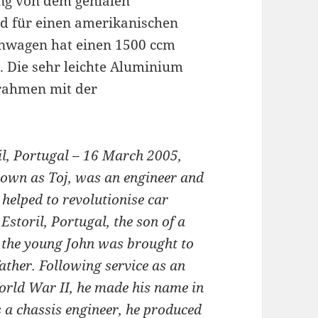
ung von dem genialen
nd für einen amerikanischen
nwagen hat einen 1500 ccm
. Die sehr leichte Aluminium
rrahmen mit der
l, Portugal – 16 March 2005,
nown as Toj, was an engineer and
helped to revolutionise car
Estoril, Portugal, the son of a
 the young John was brought to
father. Following service as an
orld War II, he made his name in
 a chassis engineer, he produced