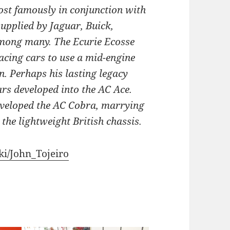
most famously in conjunction with
supplied by Jaguar, Buick,
among many. The Ecurie Ecosse
racing cars to use a mid-engine
n. Perhaps his lasting legacy
rs developed into the AC Ace.
developed the AC Cobra, marrying
he lightweight British chassis.
ki/John_Tojeiro