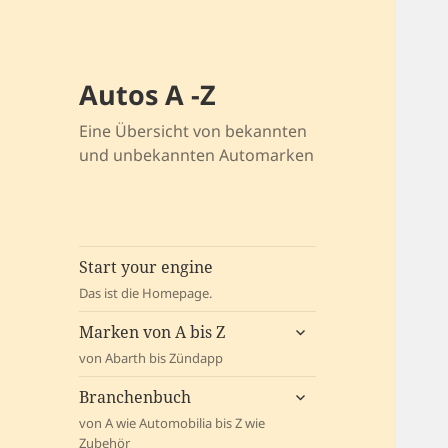
Autos A -Z
Eine Übersicht von bekannten
und unbekannten Automarken
Start your engine
Das ist die Homepage.
untermenü
Marken von A bis Z
öffnen
von Abarth bis Zündapp
untermenü
Branchenbuch
öffnen
von A wie Automobilia bis Z wie
Zubehör