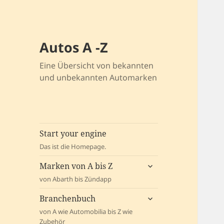
Autos A -Z
Eine Übersicht von bekannten
und unbekannten Automarken
Start your engine
Das ist die Homepage.
untermenü
Marken von A bis Z
öffnen
von Abarth bis Zündapp
untermenü
Branchenbuch
öffnen
von A wie Automobilia bis Z wie
Zubehör