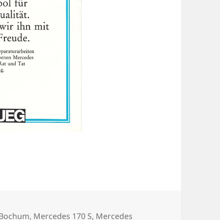
gwörter
 Bochum
,
Mercedes 170 S
,
Mercedes