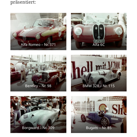
präsentiert:
Alfa Romeo – Nr. 371
Alfa 6C
Bentley – Nr. 98
BMW 328 – Nr. 115
Borgward – Nr. 309
Bugatti – Nr. 85