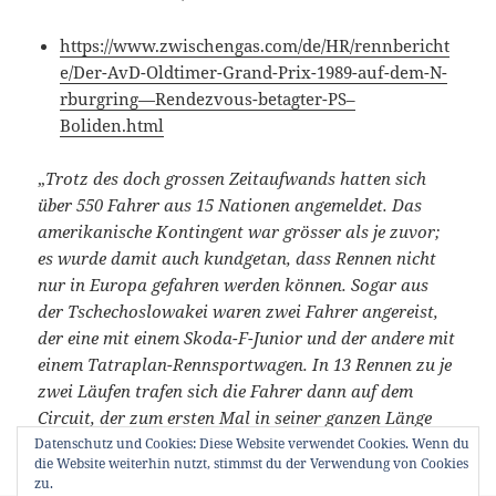
https://www.zwischengas.com/de/HR/rennbericht
e/Der-AvD-Oldtimer-Grand-Prix-1989-auf-dem-N-
rburgring—Rendezvous-betagter-PS–
Boliden.html
„
Trotz des doch grossen Zeitaufwands hatten sich
über 550 Fahrer aus 15 Nationen angemeldet. Das
amerikanische Kontingent war grösser als je zuvor;
es wurde damit auch kundgetan, dass Rennen nicht
nur in Europa gefahren werden können. Sogar aus
der Tschechoslowakei waren zwei Fahrer angereist,
der eine mit einem Skoda-F-Junior und der andere mit
einem Tatraplan-Rennsportwagen. In 13 Rennen zu je
zwei Läufen trafen sich die Fahrer dann auf dem
Circuit, der zum ersten Mal in seiner ganzen Länge
von 4,542 km befahren werden konnte.
..“
Datenschutz und Cookies: Diese Website verwendet Cookies. Wenn du
die Website weiterhin nutzt, stimmst du der Verwendung von Cookies
zu.