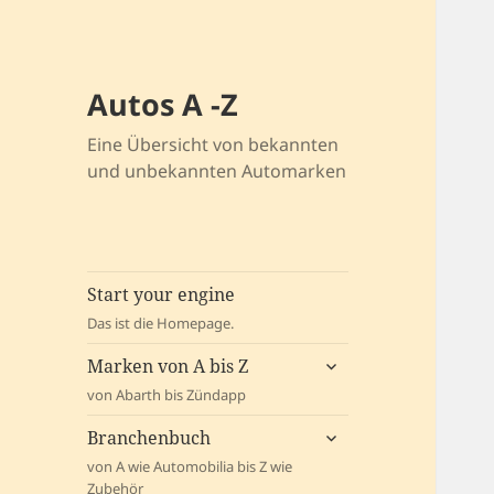
Autos A -Z
Eine Übersicht von bekannten
und unbekannten Automarken
Start your engine
Das ist die Homepage.
untermenü
Marken von A bis Z
öffnen
von Abarth bis Zündapp
untermenü
Branchenbuch
öffnen
von A wie Automobilia bis Z wie
Zubehör