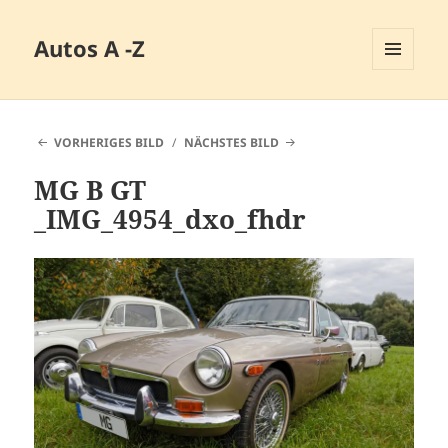
Autos A -Z
MENÜ
UND
WIDGETS
VORHERIGES BILD
NÄCHSTES BILD
MG B GT
_IMG_4954_dxo_fhdr