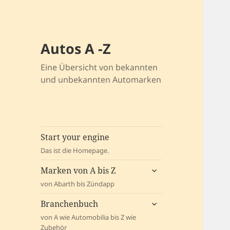
Autos A -Z
Eine Übersicht von bekannten
und unbekannten Automarken
Start your engine
Das ist die Homepage.
untermenü
Marken von A bis Z
öffnen
von Abarth bis Zündapp
untermenü
Branchenbuch
öffnen
von A wie Automobilia bis Z wie
Zubehör