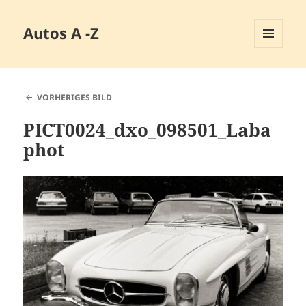
Autos A -Z
MENÜ
UND
WIDGETS
VORHERIGES BILD
PICT0024_dxo_098501_Laba
phot