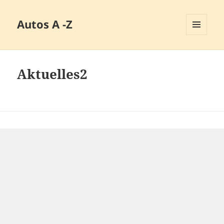
Autos A -Z
MENÜ
UND
WIDGETS
Aktuelles2